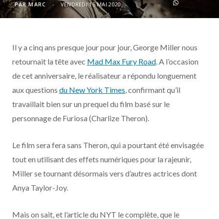
o
t
r
e
d
l
PAR
MARC
VENDREDI 15 MAI 2020
k
e
a
o
Il y a cinq ans presque jour pour jour, George Miller nous
r
m
u
retournait la tête avec
Mad Max Fury Road
. A l’occasion
)
d
de cet anniversaire, le réalisateur a répondu longuement
aux questions
du New York Times
, confirmant qu’il
travaillait bien sur un prequel du film basé sur le
personnage de Furiosa (Charlize Theron).
Le film sera fera sans Theron, qui a pourtant été envisagée
tout en utilisant des effets numériques pour la rajeunir,
Miller se tournant désormais vers d’autres actrices dont
Anya Taylor-Joy.
Mais on sait, et l’article du NYT le complète, que le