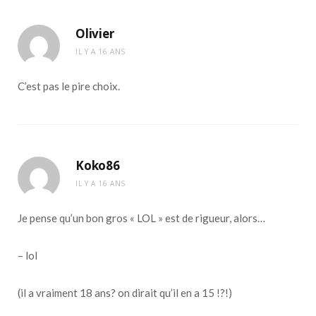
Olivier
IL Y A 16 ANS
C’est pas le pire choix.
Koko86
IL Y A 16 ANS
Je pense qu’un bon gros « LOL » est de rigueur, alors…
– lol
(il a vraiment 18 ans? on dirait qu’il en a 15 !?!)