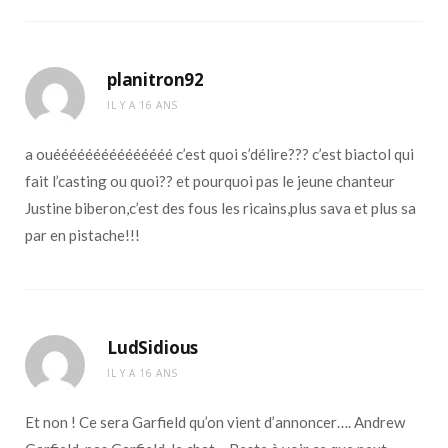
planitron92
IL Y A 16 ANS
a ouééééééééééééééé c’est quoi s’délire??? c’est biactol qui
fait l’casting ou quoi?? et pourquoi pas le jeune chanteur
Justine biberon,c’est des fous les ricains,plus sava et plus sa
par en pistache!!!
LudSidious
IL Y A 16 ANS
Et non ! Ce sera Garfield qu’on vient d’annoncer…. Andrew