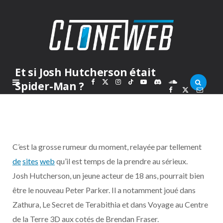
Et si Josh Hutcherson était
F
X
I
T
Y
D
S
Spider-Man ?
PAR
MARC
JEUDI 1 JUILLET 2010
a
(
n
i
o
i
o
c
T
s
k
u
s
u
C’est la grosse rumeur du moment, relayée par tellement
e
w
t
T
T
c
n
de
sites
web
qu’il est temps de la prendre au sérieux.
Josh Hutcherson, un jeune acteur de 18 ans, pourrait bien
b
i
a
o
u
o
d
être le nouveau Peter Parker. Il a notamment joué dans
o
t
g
k
b
r
C
Zathura, Le Secret de Terabithia et dans Voyage au Centre
de la Terre 3D aux cotés de Brendan Fraser.