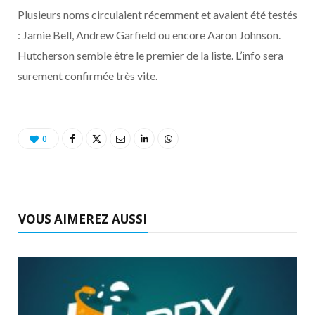
o
t
r
e
d
l
Plusieurs noms circulaient récemment et avaient été testés
: Jamie Bell, Andrew Garfield ou encore Aaron Johnson.
k
e
a
o
Hutcherson semble être le premier de la liste. L’info sera
r
m
u
surement confirmée très vite.
)
d
0
VOUS AIMEREZ AUSSI