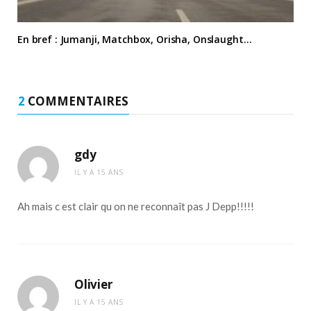
En bref : Jumanji, Matchbox, Orisha, Onslaught…
2
COMMENTAIRES
gdy
IL Y A 15 ANS
Ah mais c est clair qu on ne reconnaît pas J Depp!!!!!
Olivier
IL Y A 15 ANS