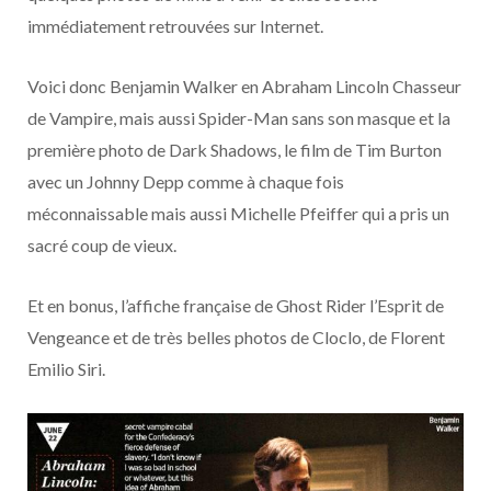
o
t
r
e
d
l
immédiatement retrouvées sur Internet.
k
e
a
o
Voici donc Benjamin Walker en Abraham Lincoln Chasseur
r
m
u
de Vampire, mais aussi Spider-Man sans son masque et la
première photo de Dark Shadows, le film de Tim Burton
)
d
avec un Johnny Depp comme à chaque fois
méconnaissable mais aussi Michelle Pfeiffer qui a pris un
sacré coup de vieux.
Et en bonus, l’affiche française de Ghost Rider l’Esprit de
Vengeance et de très belles photos de Cloclo, de Florent
Emilio Siri.