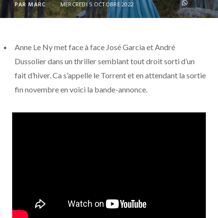
o
t
r
e
d
l
PAR
MARC
MERCREDI 5 OCTOBRE 2022
k
e
a
o
Anne Le Ny met face à face José Garcia et André
r
m
u
Dussolier dans un thriller semblant tout droit sorti d’un
)
d
fait d’hiver. Ca s’appelle le Torrent et en attendant la sortie
fin novembre en voici la bande-annonce.