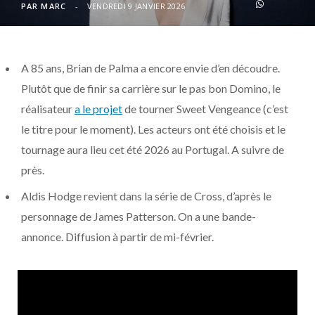
o
t
r
e
d
l
PAR
MARC
VENDREDI 9 JANVIER 2026
k
e
a
o
A 85 ans, Brian de Palma a encore envie d’en découdre.
r
m
u
Plutôt que de finir sa carrière sur le pas bon Domino, le
)
d
réalisateur
a le projet
de tourner Sweet Vengeance (c’est
le titre pour le moment). Les acteurs ont été choisis et le
tournage aura lieu cet été 2026 au Portugal. A suivre de
près.
Aldis Hodge revient dans la série de Cross, d’après le
personnage de James Patterson. On a une bande-
annonce. Diffusion à partir de mi-février.