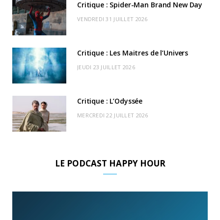
Critique : Spider-Man Brand New Day
r
m
u
VENDREDI 31 JUILLET 2026
)
d
Critique : Les Maitres de l’Univers
JEUDI 23 JUILLET 2026
Critique : L’Odyssée
MERCREDI 22 JUILLET 2026
LE PODCAST HAPPY HOUR