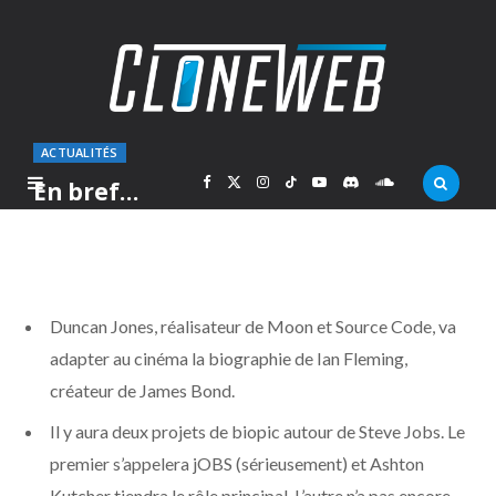
ACTUALITÉS
F
X
I
T
Y
D
S
En bref…
PAR
MARC
DIMANCHE 20 MAI 2012
a
(
n
i
o
i
o
c
T
s
k
u
s
u
Duncan Jones, réalisateur de Moon et Source Code, va
e
w
t
T
T
c
n
adapter au cinéma la biographie de Ian Fleming,
créateur de James Bond.
b
i
a
o
u
o
d
Il y aura deux projets de biopic autour de Steve Jobs. Le
o
t
g
k
b
r
C
premier s’appelera jOBS (sérieusement) et Ashton
Kutcher tiendra le rôle principal. L’autre n’a pas encore