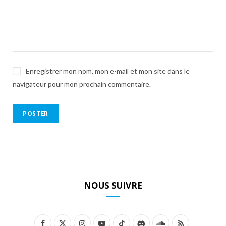
Enregistrer mon nom, mon e-mail et mon site dans le
navigateur pour mon prochain commentaire.
NOUS SUIVRE
F
X
I
Y
T
D
S
R