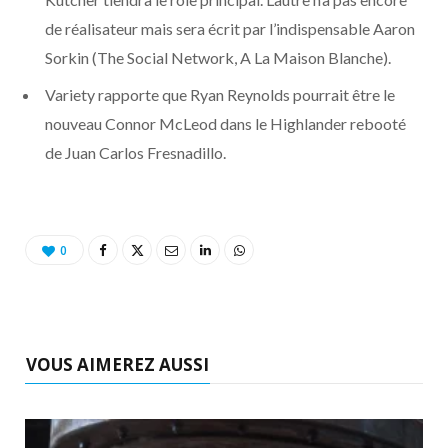
o
t
r
e
d
l
de réalisateur mais sera écrit par l’indispensable Aaron
k
e
a
o
Sorkin (The Social Network, A La Maison Blanche).
Variety rapporte que Ryan Reynolds pourrait être le
r
m
u
nouveau Connor McLeod dans le Highlander rebooté
)
d
de Juan Carlos Fresnadillo.
0
VOUS AIMEREZ AUSSI