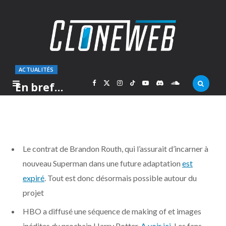
ACTUALITÉS
F
X
I
T
Y
D
S
En bref…
PAR
MARC
LUNDI 6 JUILLET 2009
a
(
n
i
o
i
o
c
T
s
k
u
s
u
Le contrat de Brandon Routh, qui l’assurait d’incarner à
e
w
t
T
T
c
n
nouveau Superman dans une future adaptation
est
expiré
. Tout est donc désormais possible autour du
b
i
a
o
u
o
d
projet
o
t
g
k
b
r
C
HBO a diffusé une séquence de making of et images
inédites du prochain Harry Potter.
A voir ici
. Les fans