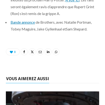
o
t
r
e
d
l
seront également ravis d’apprendre que Rupert Grint
k
e
a
o
(Ron) s’est remis de la grippe A.
Bande annonce
de Brothers, avec Natalie Portman,
r
m
u
Tobey Maguire, Jake Gyllenhaal etSam Shepard.
)
d
0
VOUS AIMEREZ AUSSI