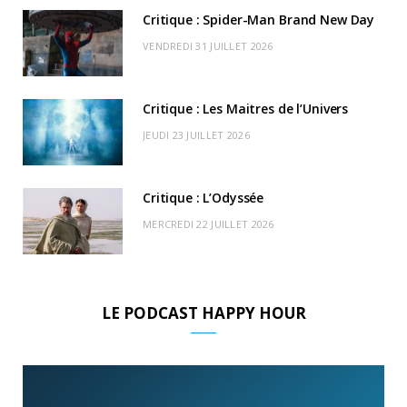
k
e
a
o
Critique : Spider-Man Brand New Day
r
m
u
VENDREDI 31 JUILLET 2026
)
d
Critique : Les Maitres de l’Univers
JEUDI 23 JUILLET 2026
Critique : L’Odyssée
MERCREDI 22 JUILLET 2026
LE PODCAST HAPPY HOUR