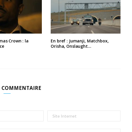
mas Crown : la
En bref : Jumanji, Matchbox,
ce
Orisha, Onslaught…
N COMMENTAIRE