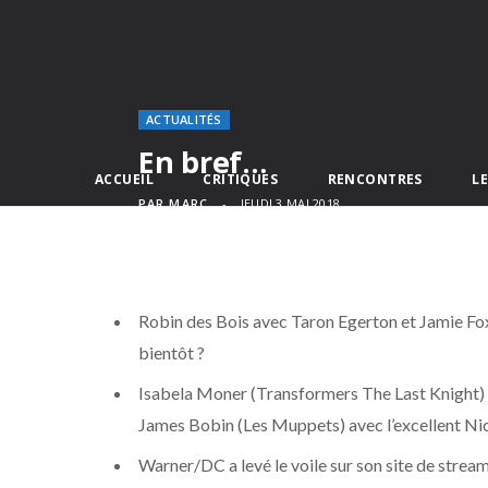
ACTUALITÉS
En bref…
ACCUEIL
CRITIQUES
RENCONTRES
L
PAR
MARC
JEUDI 3 MAI 2018
Robin des Bois avec Taron Egerton et Jamie Fox
bientôt ?
Isabela Moner (Transformers The Last Knight) s
James Bobin (Les Muppets) avec l’excellent Nicho
Warner/DC a levé le voile sur son site de stream