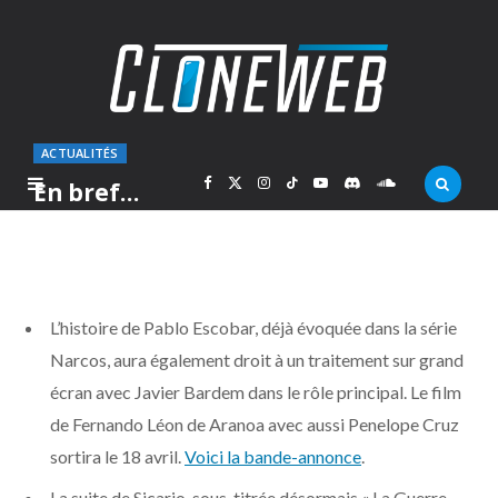
ACTUALITÉS
F
X
I
T
Y
D
S
En bref…
PAR
MARC
MARDI 20 MARS 2018
a
(
n
i
o
i
o
c
T
s
k
u
s
u
L’histoire de Pablo Escobar, déjà évoquée dans la série
e
w
t
T
T
c
n
Narcos, aura également droit à un traitement sur grand
écran avec Javier Bardem dans le rôle principal. Le film
b
i
a
o
u
o
d
de Fernando Léon de Aranoa avec aussi Penelope Cruz
o
t
g
k
b
r
C
sortira le 18 avril.
Voici la bande-annonce
.
La suite de Sicario, sous-titrée désormais « La Guerre