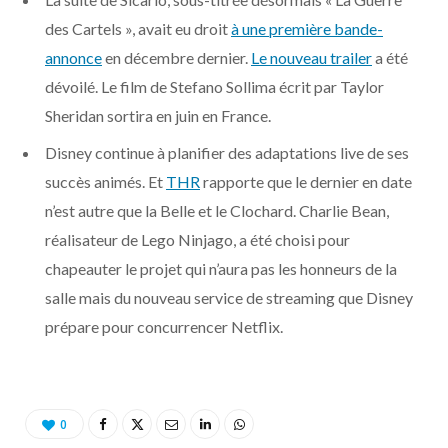
o
t
r
e
d
l
des Cartels », avait eu droit
à une première bande-
k
e
a
o
annonce
en décembre dernier.
Le nouveau trailer
a été
dévoilé. Le film de Stefano Sollima écrit par Taylor
r
m
u
Sheridan sortira en juin en France.
)
d
Disney continue à planifier des adaptations live de ses
succès animés. Et
THR
rapporte que le dernier en date
n’est autre que la Belle et le Clochard. Charlie Bean,
réalisateur de Lego Ninjago, a été choisi pour
chapeauter le projet qui n’aura pas les honneurs de la
salle mais du nouveau service de streaming que Disney
prépare pour concurrencer Netflix.
0