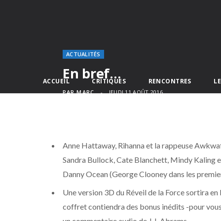
ACTUALITÉS
En bref…
ACCUEIL
CRITIQUES
RENCONTRES
L
PAR
MARC
JEUDI 11 AOÛT 2016
Anne Hattaway, Rihanna et la rappeuse Awkwafi
Sandra Bullock, Cate Blanchett, Mindy Kaling e
Danny Ocean (George Clooney dans les premiers
Une version 3D du Réveil de la Force sortira en
coffret contiendra des bonus inédits -pour vous
un commentaire audio de J.J. Abrams.