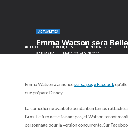
ACTUALITÉS
Emma Watson sera Belle
ACCUEIL
CRITIQUES
RENCONTRES
L
PAR
MARC
MARDI 27 JANVIER 2015
Emma Watson a annoncé
sur sa page Facebok
qu’elle
que prépare Disney.
La comédienne avait été pendant un temps rattaché à 
Bros. Le film ne se faisant pas, et Watson tenant mani
personnage pour la version concurrente. Sur Facebook, e