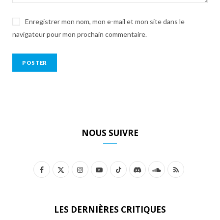
Enregistrer mon nom, mon e-mail et mon site dans le
navigateur pour mon prochain commentaire.
NOUS SUIVRE
F
X
I
Y
T
D
S
R
a
(
n
o
i
i
o
S
c
T
s
u
k
s
u
S
LES DERNIÈRES CRITIQUES
e
w
t
T
T
c
n