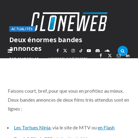
ACTUALITÉS
Deux énormes bandes
annonces
F
X
I
T
Y
D
S
PAR
MARCOLAS
VENDREDI 8 DÉCEMBRE
2006
a
(
n
i
o
i
o
c
T
s
k
u
s
u
Faisons court, bref, pour que vous en profitiez au mieux.
e
w
t
T
T
c
n
Deux bandes annonces de deux films très attendus sont en
lignes :
b
i
a
o
u
o
d
o
t
g
k
b
r
C
Les Tortues Ninja
, via le site de MTV ou
en Flash