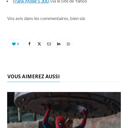
Frank Miller’s 300
, via le site de Yahoo
o
t
r
e
d
l
k
e
a
o
Vos avis dans les commentaires, bien sûr.
r
m
u
)
d
0
VOUS AIMEREZ AUSSI