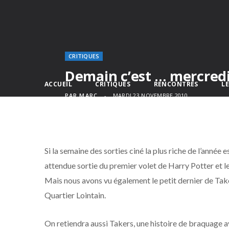
CRITIQUES
Demain c’est … mercred
ACCUEIL
CRITIQUES
RENCONTRES
L
PAR
MARC
MARDI 23 NOVEMBRE 2010
Si la semaine des sorties ciné la plus riche de l’année 
attendue sortie du premier volet de Harry Potter et l
Mais nous avons vu également le petit dernier de Tak
Quartier Lointain.
On retiendra aussi Takers, une histoire de braquage av