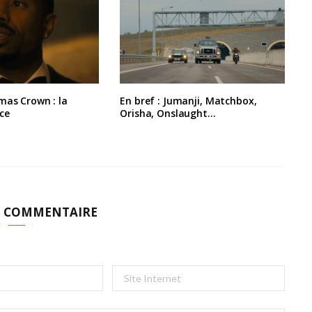
mas Crown : la
En bref : Jumanji, Matchbox,
ce
Orisha, Onslaught…
N COMMENTAIRE