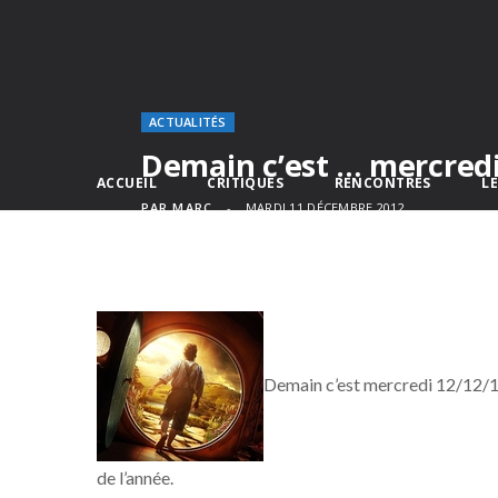
ACTUALITÉS
Demain c’est … mercred
ACCUEIL
CRITIQUES
RENCONTRES
L
PAR
MARC
MARDI 11 DÉCEMBRE 2012
Demain c’est mercredi 12/12/12 
de l’année.