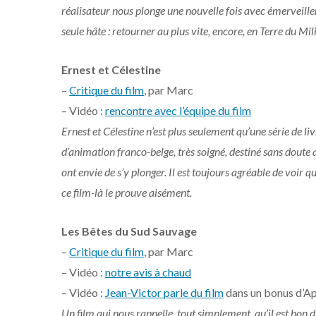
réalisateur nous plonge une nouvelle fois avec émerveill
seule hâte : retourner au plus vite, encore, en Terre du Mil
Ernest et Célestine
–
Critique du film
, par Marc
– Vidéo :
rencontre avec l’équipe du film
Ernest et Célestine n’est plus seulement qu’une série de li
d’animation franco-belge, très soigné, destiné sans doute
ont envie de s’y plonger. Il est toujours agréable de voir 
ce film-là le prouve aisément.
Les Bêtes du Sud Sauvage
–
Critique du film
, par Marc
– Vidéo :
notre avis à chaud
– Vidéo :
Jean-Victor parle du film
dans un bonus d’Ap
Un film qui nous rappelle, tout simplement, qu’il est bon d