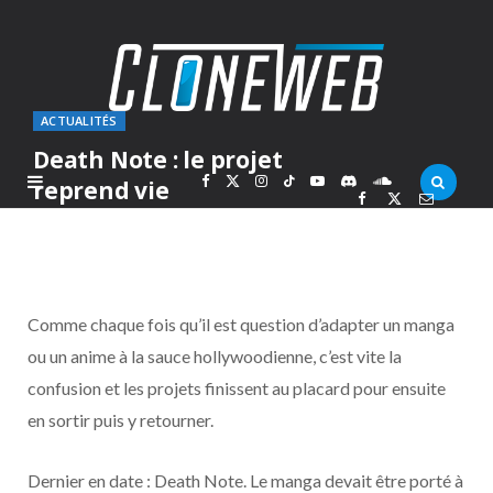
ACTUALITÉS
Death Note : le projet
F
X
I
T
Y
D
S
reprend vie
PAR
MARC
MERCREDI 30 SEPTEMBRE 2015
a
(
n
i
o
i
o
c
T
s
k
u
s
u
Comme chaque fois qu’il est question d’adapter un manga
e
w
t
T
T
c
n
ou un anime à la sauce hollywoodienne, c’est vite la
confusion et les projets finissent au placard pour ensuite
b
i
a
o
u
o
d
en sortir puis y retourner.
o
t
g
k
b
r
C
Dernier en date : Death Note. Le manga devait être porté à