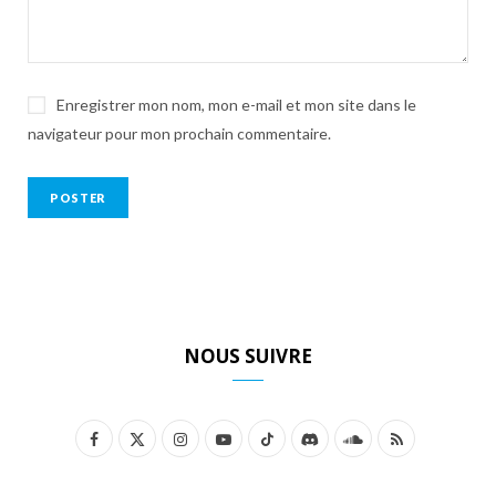
Enregistrer mon nom, mon e-mail et mon site dans le
navigateur pour mon prochain commentaire.
NOUS SUIVRE
F
X
I
Y
T
D
S
R
a
(
n
o
i
i
o
S