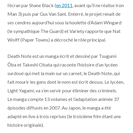
o
t
r
e
d
l
l’écran par Shane Black (
en 2011
, avant qu’il ne réalise Iron
Man 3) puis par Gus Van Sant. Enterré, le projet renait de
k
e
a
o
ses cendres aujourd’hui sous la houlette d’Adam Wingard
r
m
u
(le sympathique The Guard) et Variety rapporte que Nat
Wolff (Paper Towns) a décroché le rôle principal.
)
d
Death Note est un manga écrit et dessiné par Tsugumi
Ōba et Takeshi Obata qui raconte l’histoire d’un lycéen
surdoué qui met la main sur un carnet, le Death Note, qui
fait mourir les gens dont le nom est écrit dessus. Le lycéen,
Light Yagami, va s’en servir pour éliminer des criminels.
Le manga compte 13 volumes et l’adaptation animée 37
épisodes diffusés en 2007. Au Japon, le manga a été
adapté en live à trois reprises (le troisième film étant une
histoire originale).