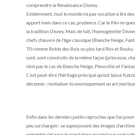
comprendre la Renaissance Disney.
Evidemment, tout le monde n’a pas vocation à lire des 
apport mais dans ce cas, prudence. Car le film ne que
la tradition Disney. Mais de fait, l’homogénéité Disney
chefs d’œuvre de l’âge classique (Blanche Neige, Fanta
70 comme Robin des Bois ou plus tard Rox et Rouky. Et
sont, sont construits de la même façon (princesse, c
n’est pas le cas de Blanche Neige, Pinocchio et Fantas
C’est peut-être l’héritage principal qu’ont laissé Katz
décennie : revitaliser économiquement un art moribon
Enfin dans les derniers petits reproches que l’on pour
peu surchargée : se superposent des images d’archive,
présentés (et pour le spectateur qui n’est pas spécialis