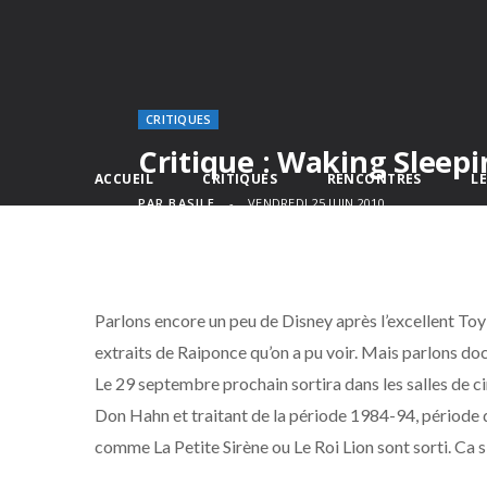
CRITIQUES
Critique : Waking Sleep
ACCUEIL
CRITIQUES
RENCONTRES
L
PAR
BASILE
VENDREDI 25 JUIN 2010
Parlons encore un peu de Disney après l’excellent Toy 
extraits de Raiponce qu’on a pu voir. Mais parlons do
Le 29 septembre prochain sortira dans les salles de c
Don Hahn et traitant de la période 1984-94, période
comme La Petite Sirène ou Le Roi Lion sont sorti. Ca s