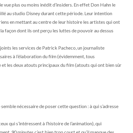
de vue plus ou moins inédit d’insiders. En effet Don Hahn le
illé au studio Disney durant cette période. Leur intention
ens en mettant au centre de leur histoire les artistes qui ont
la façon dont ils ont perçu les luttes de pouvoir au dessus
joints les services de Patrick Pacheco, un journaliste
saires à l’élaboration du film (évidemment, tous
 et les deux atouts principaux du film (atouts qui ont bien sûr
e semble nécessaire de poser cette question : à qui s’adresse
 qui s’intéressent à l’histoire de l’animation), qui
ment, 90 minutes c’est bien trop court et qu’il manque des