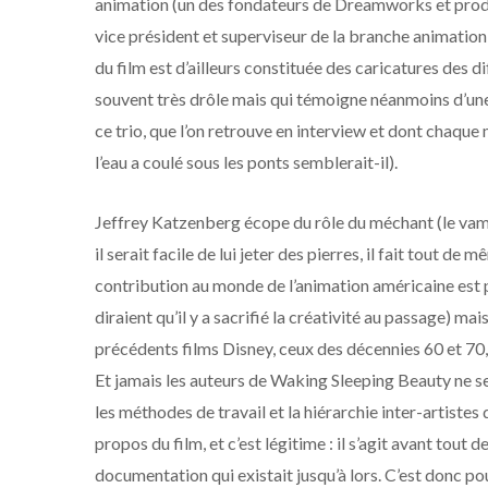
animation (un des fondateurs de Dreamworks et produc
vice président et superviseur de la branche animation 
du film est d’ailleurs constituée des caricatures des di
souvent très drôle mais qui témoigne néanmoins d’une
ce trio, que l’on retrouve en interview et dont chaqu
l’eau a coulé sous les ponts semblerait-il).
Jeffrey Katzenberg écope du rôle du méchant (le vam
il serait facile de lui jeter des pierres, il fait tout d
contribution au monde de l’animation américaine est po
diraient qu’il y a sacrifié la créativité au passage) mai
précédents films Disney, ceux des décennies 60 et 70,
Et jamais les auteurs de Waking Sleeping Beauty ne se
les méthodes de travail et la hiérarchie inter-artistes 
propos du film, et c’est légitime : il s’agit avant tout
documentation qui existait jusqu’à lors. C’est donc pou