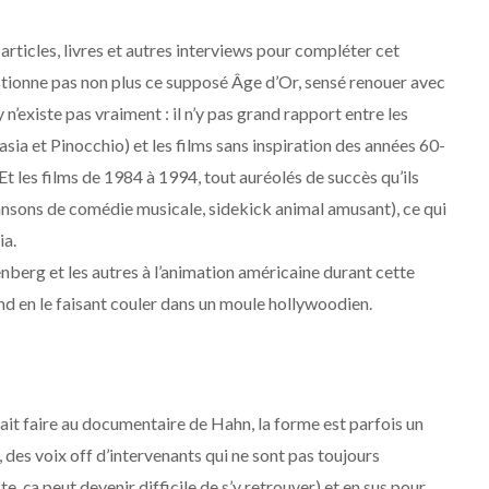
articles, livres et autres interviews pour compléter cet
stionne pas non plus ce supposé Âge d’Or, sensé renouer avec
 n’existe pas vraiment : il n’y pas grand rapport entre les
sia et Pinocchio) et les films sans inspiration des années 60-
 les films de 1984 à 1994, tout auréolés de succès qu’ils
hansons de comédie musicale, sidekick animal amusant), ce qui
ia.
enberg et les autres à l’animation américaine durant cette
d en le faisant couler dans un moule hollywoodien.
rait faire au documentaire de Hahn, la forme est parfois un
 des voix off d’intervenants qui ne sont pas toujours
te, ça peut devenir difficile de s’y retrouver) et en sus pour