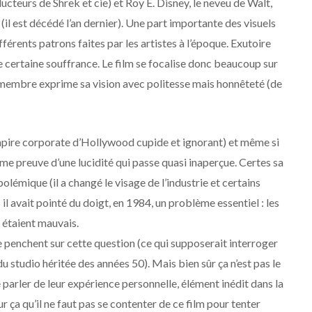
teurs de Shrek et cie) et Roy E. Disney, le neveu de Walt,
(il est décédé l’an dernier). Une part importante des visuels
fférents patrons faites par les artistes à l’époque. Exutoire
 certaine souffrance. Le film se focalise donc beaucoup sur
e membre exprime sa vision avec politesse mais honnêteté (de
pire corporate d’Hollywood cupide et ignorant) et même si
e même preuve d’une lucidité qui passe quasi inaperçue. Certes sa
lémique (il a changé le visage de l’industrie et certains
s il avait pointé du doigt, en 1984, un problème essentiel : les
 étaient mauvais.
 penchent sur cette question (ce qui supposerait interroger
du studio héritée des années 50). Mais bien sûr ça n’est pas le
 de parler de leur expérience personnelle, élément inédit dans la
r ça qu’il ne faut pas se contenter de ce film pour tenter