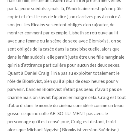
haïs un film, le rôle de Lisbeth était interprété à merveilles
par la jeune suédoise, mais là, l’Américaine n’est qu’une pâle
copie ( et c’est le cas de le dire ), on n’arrives pas à croire à
son jeu , les Ricains se sentent obligés d’en rajouter, de
montrer comment par exemple, Lisbeth se retrouve au lit
avec une femme ou la scène de sexe avec Blomkvist , on se
sent obligés de la casée dans la case bisexuelle, alors que
dans le film suédois, elle paraît juste être une fille marginale
qui n’a d’attirance particulière pour aucun des deux sexes.
Quant à Daniel Craig, il n’a pas su exploiter totalement le
rôle de Blomkvist, bien qu’il ai plus de deux heures pour y
parvenir. L’ancien Blomkvist n’était pas beau, n’avait pas de
charme mais on savait l’apprécier malgré cela. Craig est tout
d’abord, dans le monde du cinéma considéré comme un beau
gosse, ce qui ne colle AB-SO-LU-MENT pas avec le
personnage qu’il est censé joué, Craig est distant, froid
alors que Michael Nyqvist ( Blomkvist version Suédoise )