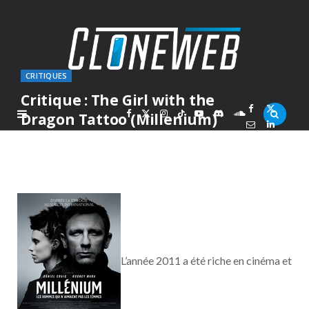
CRITIQUES
Critique : The Girl with the
F
X
I
T
Y
D
S
Dragon Tattoo (Millenium)
PAR
MARC
JEUDI 29 DÉCEMBRE 2011
a
(
n
i
o
i
o
c
T
s
k
u
s
u
e
w
t
T
T
c
n
b
i
a
o
u
o
d
L’année 2011 a été riche en cinéma et
o
t
g
k
b
r
C