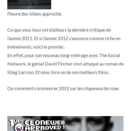
o
t
r
e
d
l
l’heure des bilans approche.
k
e
a
o
Ce que vous lisez est d’ailleurs la dernière critique de
r
m
u
l’année 2011. Et si l’année 2012 s’annonce comme riche en
)
d
évènements, voici le premier.
En effet, pour son nouveau long-métrage avec The Social
Network, le génial David Fincher s’est attaqué au roman de
Stieg Larrson. Et nous livre un de ses meilleurs films.
Ou comment commencer 2012 sur les chapeaux de roue.