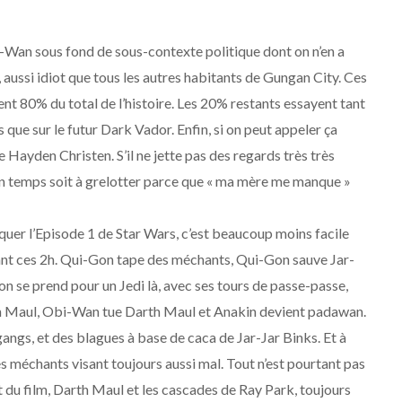
-Wan sous fond de sous-contexte politique dont on n’en a
s, aussi idiot que tous les autres habitants de Gungan City. Ces
t 80% du total de l’histoire. Les 20% restants essayent tant
 que sur le futur Dark Vador. Enfin, si on peut appeler ça
Hayden Christen. S’il ne jette pas des regards très très
 son temps soit à grelotter parce que « ma mère me manque »
iquer l’Episode 1 de Star Wars, c’est beaucoup moins facile
ndant ces 2h. Qui-Gon tape des méchants, Qui-Gon sauve Jar-
on se prend pour un Jedi là, avec ses tours de passe-passe,
th Maul, Obi-Wan tue Darth Maul et Anakin devient padawan.
angs, et des blagues à base de caca de Jar-Jar Binks. Et à
s méchants visant toujours aussi mal. Tout n’est pourtant pas
nt du film, Darth Maul et les cascades de Ray Park, toujours