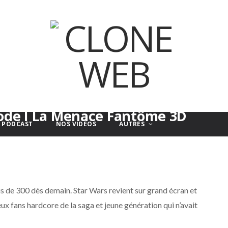
isode I La Menace Fantôme 3D
E PODCAST
NOS VIDÉOS
AUTRES
us de 300 dès demain. Star Wars revient sur grand écran et
eux fans hardcore de la saga et jeune génération qui n’avait