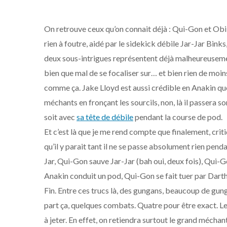
On retrouve ceux qu’on connait déjà : Qui-Gon et Obi
rien à foutre, aidé par le sidekick débile Jar-Jar Bink
deux sous-intrigues représentent déjà malheureusemen
bien que mal de se focaliser sur… et bien rien de moins
comme ça. Jake Lloyd est aussi crédible en Anakin que 
méchants en fronçant les sourcils, non, là il passera
soit avec
sa tête de débile
pendant la course de pod.
Et c’est là que je me rend compte que finalement, crit
qu’il y parait tant il ne se passe absolument rien pe
Jar, Qui-Gon sauve Jar-Jar (bah oui, deux fois), Qui-G
Anakin conduit un pod, Qui-Gon se fait tuer par Dar
Fin. Entre ces trucs là, des gungans, beaucoup de gung
part ça, quelques combats. Quatre pour être exact. Le
à jeter. En effet, on retiendra surtout le grand mécha