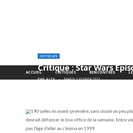
CRITIQUES
Critique : Star Wars Ep
ACCUEIL
CRITIQUES
RENCONTRES
L
PAR
ALEX
MARDI 7 FÉVRIER 2012
190 salles en avant-première, sans doute un peu pl
devrait défoncer le box office de la semaine. Entre vi
pas l’âge d’aller au cinéma en 1999.