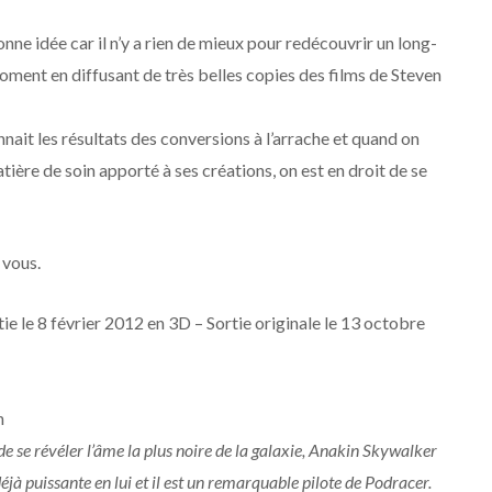
onne idée car il n’y a rien de mieux pour redécouvrir un long-
ment en diffusant de très belles copies des films de Steven
nait les résultats des conversions à l’arrache et quand on
ère de soin apporté à ses créations, on est en droit de se
 vous.
tie le 8 février 2012 en 3D – Sortie originale le 13 octobre
n
de se révéler l’âme la plus noire de la galaxie, Anakin Skywalker
déjà puissante en lui et il est un remarquable pilote de Podracer.