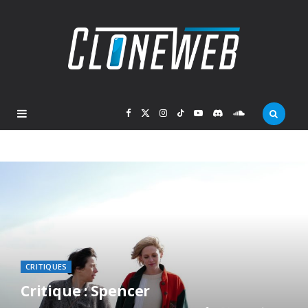
F
X
I
T
Y
D
S
a
(
n
i
o
i
o
c
T
s
k
u
s
u
e
w
t
T
T
c
n
b
i
a
o
u
o
d
CRITIQUES
o
t
g
k
b
r
C
Critique : Spencer