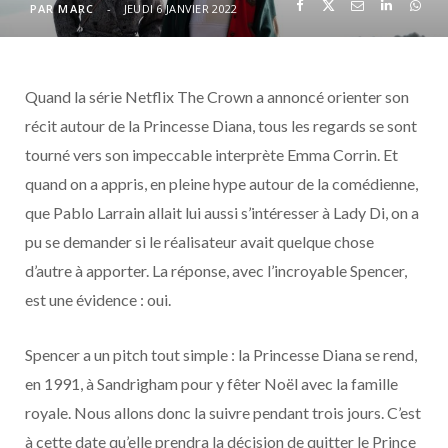
o
t
r
e
d
l
PAR
MARC
JEUDI 6 JANVIER 2022
k
e
a
o
Quand la série Netflix The Crown a annoncé orienter son
r
m
u
récit autour de la Princesse Diana, tous les regards se sont
)
d
tourné vers son impeccable interprète Emma Corrin. Et
quand on a appris, en pleine hype autour de la comédienne,
que Pablo Larrain allait lui aussi s’intéresser à Lady Di, on a
pu se demander si le réalisateur avait quelque chose
d’autre à apporter. La réponse, avec l’incroyable Spencer,
est une évidence : oui.
Spencer a un pitch tout simple : la Princesse Diana se rend,
en 1991, à Sandrigham pour y fêter Noël avec la famille
royale. Nous allons donc la suivre pendant trois jours. C’est
à cette date qu’elle prendra la décision de quitter le Prince