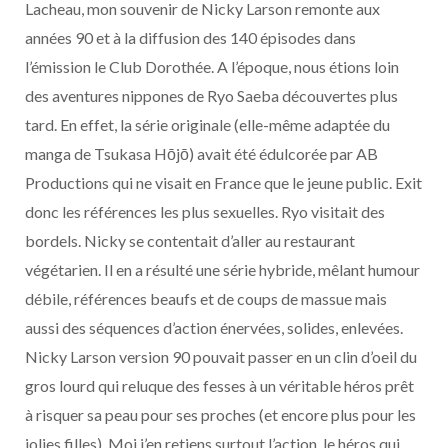
Lacheau, mon souvenir de Nicky Larson remonte aux
années 90 et à la diffusion des 140 épisodes dans
l’émission le Club Dorothée. A l’époque, nous étions loin
des aventures nippones de Ryo Saeba découvertes plus
tard. En effet, la série originale (elle-même adaptée du
manga de Tsukasa Hōjō) avait été édulcorée par AB
Productions qui ne visait en France que le jeune public. Exit
donc les références les plus sexuelles. Ryo visitait des
bordels. Nicky se contentait d’aller au restaurant
végétarien. Il en a résulté une série hybride, mêlant humour
débile, références beaufs et de coups de massue mais
aussi des séquences d’action énervées, solides, enlevées.
Nicky Larson version 90 pouvait passer en un clin d’oeil du
gros lourd qui reluque des fesses à un véritable héros prêt
à risquer sa peau pour ses proches (et encore plus pour les
jolies filles). Moi j’en retiens surtout l’action, le héros qui