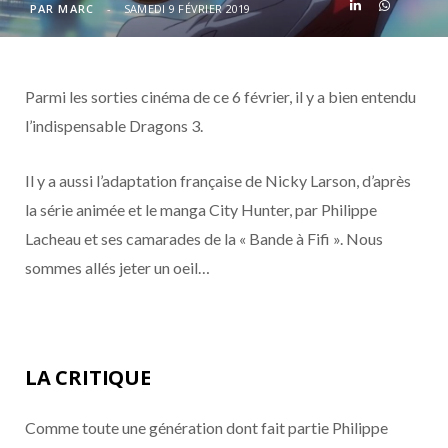
o
t
r
e
d
l
PAR
MARC
SAMEDI 9 FÉVRIER 2019
k
e
a
o
Parmi les sorties cinéma de ce 6 février, il y a bien entendu
r
m
u
l’indispensable Dragons 3.
)
d
Il y a aussi l’adaptation française de Nicky Larson, d’après
la série animée et le manga City Hunter, par Philippe
Lacheau et ses camarades de la « Bande à Fifi ». Nous
sommes allés jeter un oeil…
LA CRITIQUE
Comme toute une génération dont fait partie Philippe