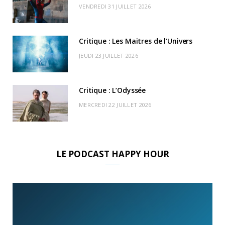
r
m
u
VENDREDI 31 JUILLET 2026
)
d
Critique : Les Maitres de l’Univers
JEUDI 23 JUILLET 2026
Critique : L’Odyssée
MERCREDI 22 JUILLET 2026
LE PODCAST HAPPY HOUR