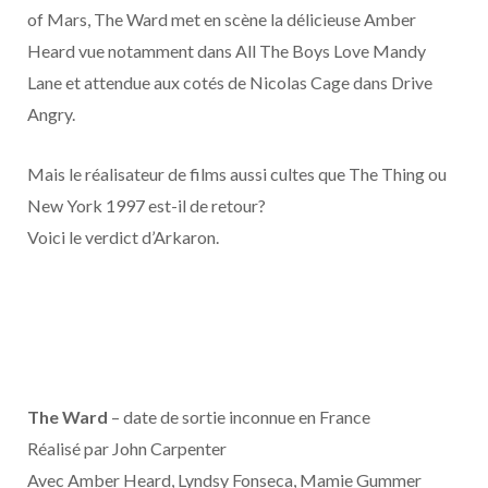
o
t
r
e
d
l
of Mars, The Ward met en scène la délicieuse Amber
Heard vue notamment dans All The Boys Love Mandy
k
e
a
o
Lane et attendue aux cotés de Nicolas Cage dans Drive
r
m
u
Angry.
)
d
Mais le réalisateur de films aussi cultes que The Thing ou
New York 1997 est-il de retour?
Voici le verdict d’Arkaron.
The Ward
– date de sortie inconnue en France
Réalisé par John Carpenter
Avec Amber Heard, Lyndsy Fonseca, Mamie Gummer