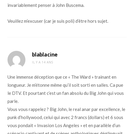
invariablement penser à John Buscema.
Veuillez m’excuser (car je suis poli) d’être hors sujet.
blablacine
IL Y A 14 ANS
Une immense déception que ce « The Ward » trainant en
longueur. Je m’étonne même qu’il soit sorti en salles. Ca pue
le DTV. Et pourtant c’est un fan absolu du Big John qui vous
parle.
Vous vous rappelez ? Big John, le real anar par excellence, le
punk d’hollywood, celui qui avec 2 francs (dollars) et 6 sous
vous pondait « Invasion Los Angeles » et en parallèle d’un
scénario captivant et de scènes anthologiques déglinguait