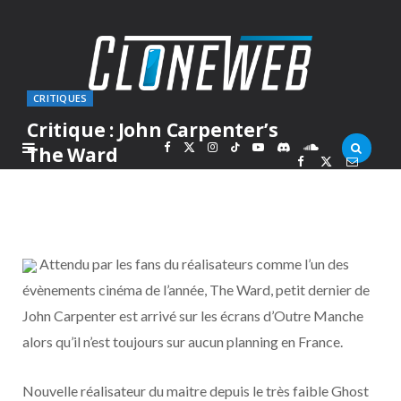
CRITIQUES
Critique : John Carpenter’s
F
X
I
T
Y
D
S
The Ward
PAR
ARKARON
MERCREDI 26 JANVIER 2011
a
(
n
i
o
i
o
c
T
s
k
u
s
u
Attendu par les fans du réalisateurs comme l’un des
e
w
t
T
T
c
n
évènements cinéma de l’année, The Ward, petit dernier de
John Carpenter est arrivé sur les écrans d’Outre Manche
b
i
a
o
u
o
d
alors qu’il n’est toujours sur aucun planning en France.
o
t
g
k
b
r
C
Nouvelle réalisateur du maitre depuis le très faible Ghost