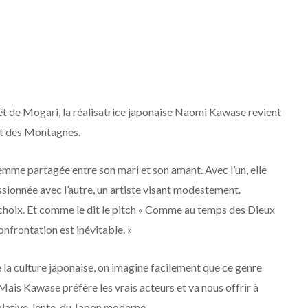
 de Mogari, la réalisatrice japonaise Naomi Kawase revient
it des Montagnes.
femme partagée entre son mari et son amant. Avec l’un, elle
ssionnée avec l’autre, un artiste visant modestement.
n choix. Et comme le dit le pitch « Comme au temps des Dieux
onfrontation est inévitable. »
 la culture japonaise, on imagine facilement que ce genre
. Mais Kawase préfère les vrais acteurs et va nous offrir à
lative, lente, du Japon moderne.