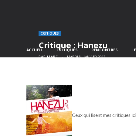
CRITIQUES
Critique : Hanezu
ACCUEIL
CRITIQUES
RENCONTRES
L
PAR
MARC
MARDI 31 JANVIER 2012
Ceux qui lisent mes critiques i