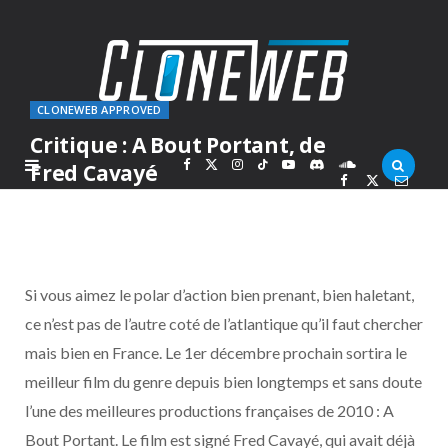
CLONEWEB APPROVED
Critique : A Bout Portant, de
F
X
I
T
Y
D
S
Fred Cavayé
PAR
MARC
MERCREDI 20 OCTOBRE 2010
a
(
n
i
o
i
o
c
T
s
k
u
s
u
Si vous aimez le polar d’action bien prenant, bien haletant,
e
w
t
T
T
c
n
ce n’est pas de l’autre coté de l’atlantique qu’il faut chercher
mais bien en France. Le 1er décembre prochain sortira le
b
i
a
o
u
o
d
meilleur film du genre depuis bien longtemps et sans doute
o
t
g
k
b
r
C
l’une des meilleures productions françaises de 2010 : A
Bout Portant. Le film est signé Fred Cavayé, qui avait déjà