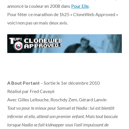
o
t
r
e
d
l
annoncé la couleur en 2008 dans
Pour Elle
.
Pour fêter ce marathon de 1h25 « CloneWeb Approved »
k
e
a
o
voici non pas un mais deux avis.
r
m
u
)
d
A Bout Portant
– Sortie le 1er décembre 2010
Réalisé par Fred Cavayé
Avec Gilles Lellouche, Roschdy Zem, Gérard Lanvin
Tout va pour le mieux pour Samuel et Nadia : lui est bientôt
infirmier et elle, attend son premier enfant. Mais tout bascule
lorsque Nadia se fait kidnapper sous l’oeil impuissant de