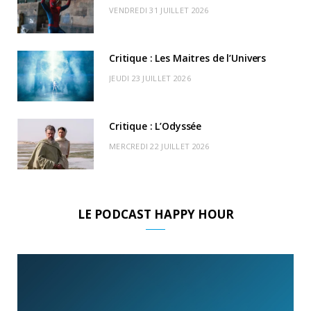
r
m
u
VENDREDI 31 JUILLET 2026
)
d
Critique : Les Maitres de l’Univers
JEUDI 23 JUILLET 2026
Critique : L’Odyssée
MERCREDI 22 JUILLET 2026
LE PODCAST HAPPY HOUR