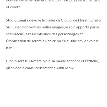
o
t
r
e
d
l
et coloré.
k
e
a
o
StudioCanal a dévoilé le trailer de Cloclo, de Florent Emilio
r
m
u
Siri. Quand on voit les belles images, le soin apporté par le
réalisateur, la ressemblance des personnages et
)
d
l’implication de Jérémie Renier, on n’a qu’une envie : voir le
film.
Cloclo sort le 14 mars. Voici la bande annonce et l’affiche,
qu’on dédie chaleureusement à Yann Moix.