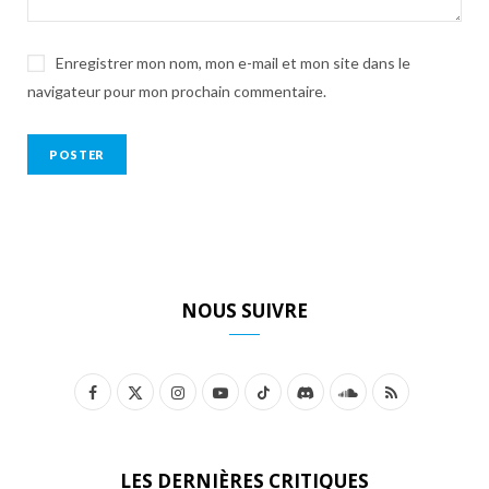
Enregistrer mon nom, mon e-mail et mon site dans le
navigateur pour mon prochain commentaire.
NOUS SUIVRE
F
X
I
Y
T
D
S
R
a
(
n
o
i
i
o
S
c
T
s
u
k
s
u
S
LES DERNIÈRES CRITIQUES