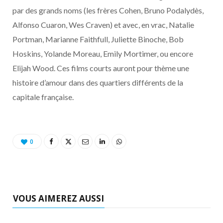
o
t
r
e
d
l
par des grands noms (les frères Cohen, Bruno Podalydès,
Alfonso Cuaron, Wes Craven) et avec, en vrac, Natalie
k
e
a
o
Portman, Marianne Faithfull, Juliette Binoche, Bob
r
m
u
Hoskins, Yolande Moreau, Emily Mortimer, ou encore
Elijah Wood. Ces films courts auront pour thème une
)
d
histoire d’amour dans des quartiers différents de la
capitale française.
0
VOUS AIMEREZ AUSSI