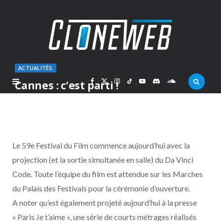
ACTUALITÉS
F
X
I
T
Y
D
S
Cannes : c’est parti !
PAR
MARCOLAS
MERCREDI 17 MAI 2006
a
(
n
i
o
i
o
c
T
s
k
u
s
u
Le 59e Festival du Film commence aujourd’hui avec la
e
w
t
T
T
c
n
projection (et la sortie simultanée en salle) du Da Vinci
Code. Toute l’équipe du film est attendue sur les Marches
b
i
a
o
u
o
d
du Palais des Festivals pour la cérémonie d’ouverture.
o
t
g
k
b
r
C
A noter qu’est également projeté aujourd’hui à la presse
« Paris Je t’aime », une série de courts métrages réalisés