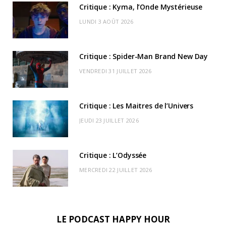
Critique : Kyma, l’Onde Mystérieuse
o
t
g
b
k
r
C
LUNDI 3 AOÛT 2026
o
t
r
e
d
l
k
e
a
o
Critique : Spider-Man Brand New Day
r
m
u
VENDREDI 31 JUILLET 2026
)
d
Critique : Les Maitres de l’Univers
JEUDI 23 JUILLET 2026
Critique : L’Odyssée
MERCREDI 22 JUILLET 2026
LE PODCAST HAPPY HOUR