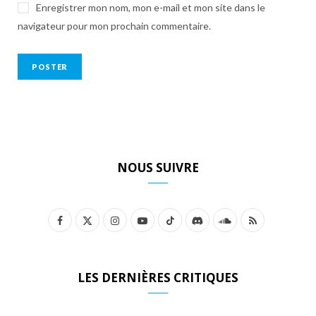
Enregistrer mon nom, mon e-mail et mon site dans le
navigateur pour mon prochain commentaire.
NOUS SUIVRE
F
X
I
Y
T
D
S
R
a
(
n
o
i
i
o
S
c
T
s
u
k
s
u
S
LES DERNIÈRES CRITIQUES
e
w
t
T
T
c
n
b
i
a
u
o
o
d