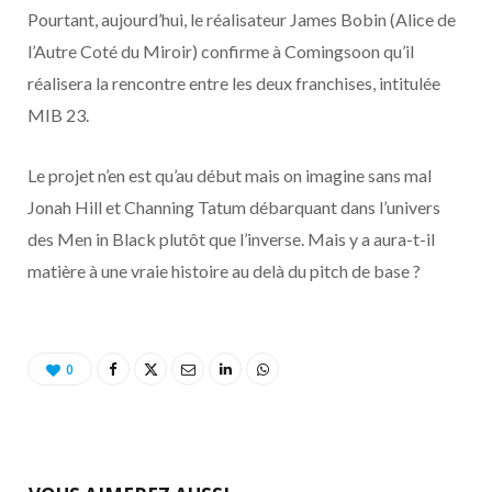
o
t
r
e
d
l
Pourtant, aujourd’hui, le réalisateur James Bobin (Alice de
l’Autre Coté du Miroir) confirme à Comingsoon qu’il
k
e
a
o
réalisera la rencontre entre les deux franchises, intitulée
r
m
u
MIB 23.
)
d
Le projet n’en est qu’au début mais on imagine sans mal
Jonah Hill et Channing Tatum débarquant dans l’univers
des Men in Black plutôt que l’inverse. Mais y a aura-t-il
matière à une vraie histoire au delà du pitch de base ?
0