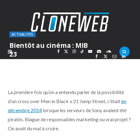
ACTUALITÉS
Bientôt au cinéma : MIB
F
X
I
T
Y
D
S
23
PAR
MARC
LUNDI 9 MAI 2016
a
(
n
i
o
i
o
c
T
s
k
u
s
u
La première fois qu’on a entendu parler de la possibilité
e
w
t
T
T
c
n
d’un cross over Men in Black x 21 Jump Street, c’était
en
décembre 2014
lorsque les serveurs de Sony avaient été
b
i
a
o
u
o
d
piratés. Blague de responsables marketing ou vrai projet ?
o
t
g
k
b
r
C
On avait du mal à croire.