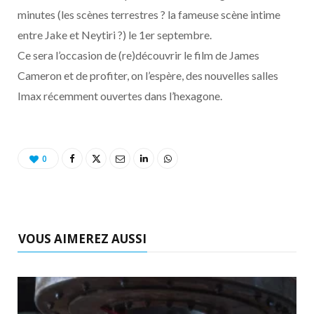
o
t
r
e
d
l
minutes (les scènes terrestres ? la fameuse scène intime
entre Jake et Neytiri ?) le 1er septembre.
k
e
a
o
Ce sera l’occasion de (re)découvrir le film de James
r
m
u
Cameron et de profiter, on l’espère, des nouvelles salles
Imax récemment ouvertes dans l’hexagone.
)
d
0
VOUS AIMEREZ AUSSI