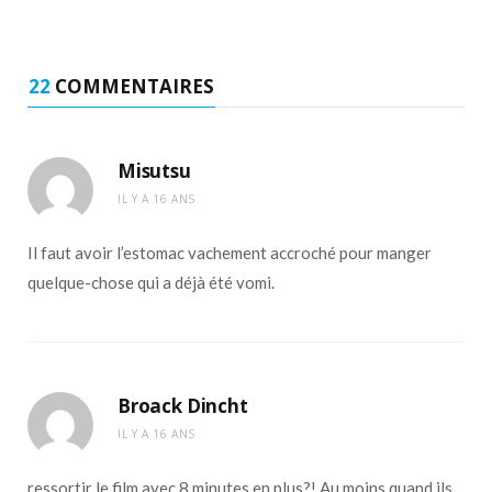
22
COMMENTAIRES
Misutsu
IL Y A 16 ANS
Il faut avoir l’estomac vachement accroché pour manger
quelque-chose qui a déjà été vomi.
Broack Dincht
IL Y A 16 ANS
ressortir le film avec 8 minutes en plus?! Au moins quand ils