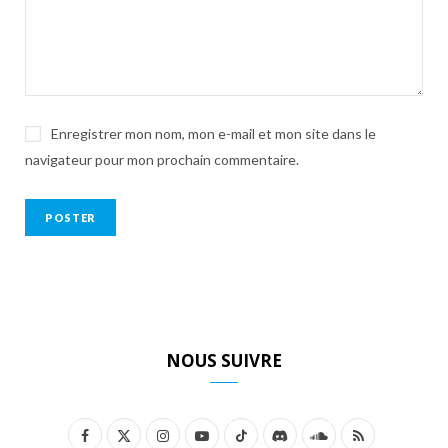
Enregistrer mon nom, mon e-mail et mon site dans le
navigateur pour mon prochain commentaire.
NOUS SUIVRE
F
X
I
Y
T
D
S
R