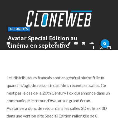
ACTUALITÉS
Avatar Special Edition au
F
X
I
T
Y
D
S
cinéma en septembre
PAR
MARC
VENDREDI 9 JUILLET 2010
a
(
n
i
o
i
o
c
T
s
k
u
s
u
Les distributeurs français sont en général plutot frileux
e
w
t
T
T
c
n
quand il s’agit de ressortir des films récents en salles. Ce
n’est pas le cas de la 20th Century Fox qui annonce dans un
b
i
a
o
u
o
d
communiqué le retour d’Avatar sur grand écran.
o
t
g
k
b
r
C
Avatar sera donc de retour dans les salles 3D et Imax 3D
dans une version dite Special Edition rallongée de 8