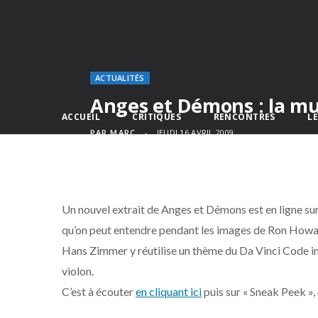
ACTUALITÉS
Anges et Démons : la m
ACCUEIL
CRITIQUES
RENCONTRES
L
PAR
MARC
JEUDI 16 AVRIL 2009
Un nouvel extrait de Anges et Démons est en ligne sur le
qu’on peut entendre pendant les images de Ron Howa
Hans Zimmer y réutilise un thème du Da Vinci Code inti
violon.
C’est à écouter
en cliquant ici
puis sur « Sneak Peek »,