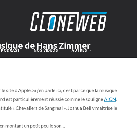
usique de Hans Zimmer
E PODCAST
NOS VIDÉOS
AUTRES
 site d’Apple. Si j’en parle ici, c’est parce que la musique
rd est particulièrement réussie comme le souligne
AICN
.
tulé « Chevaliers de Sangreal ». Joshua Bell y maitrise le
 en montant un petit peu le son…