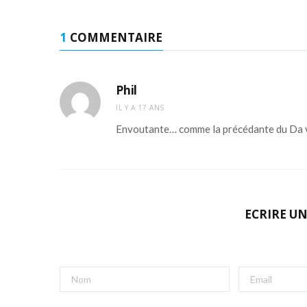
1
COMMENTAIRE
Phil
IL Y A 17 ANS
Envoutante… comme la précédante du Da v
ECRIRE U