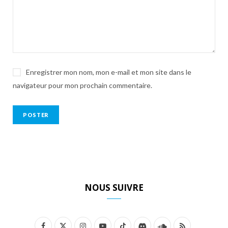
Enregistrer mon nom, mon e-mail et mon site dans le
navigateur pour mon prochain commentaire.
NOUS SUIVRE
F
X
I
Y
T
D
S
R