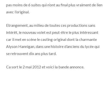
o
t
r
e
d
l
pas moins de 6 suites qui n’ont au final plus vraiment de lien
avec l’original.
k
e
a
o
r
m
u
Etrangement, au milieu de toutes ces productions sans
intérêt, le nouveau volet est peut-être le plus intéressant
)
d
car il met en scène le casting original dont la charmante
Alyson Hannigan, dans une histoire d’anciens du lycée qui
se retrouvent dix ans plus tard.
Ca sort le 2 mai 2012 et voici la bande annonce.