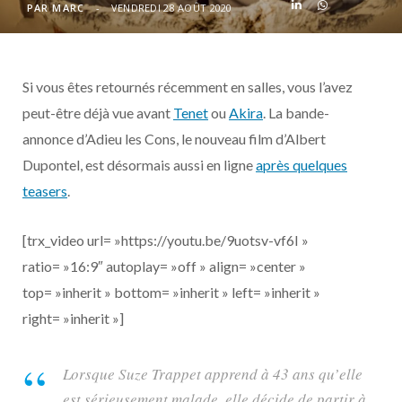
o
t
r
e
d
l
PAR
MARC
VENDREDI 28 AOÛT 2020
k
e
a
o
Si vous êtes retournés récemment en salles, vous l’avez
r
m
u
peut-être déjà vue avant
Tenet
ou
Akira
. La bande-
)
d
annonce d’Adieu les Cons, le nouveau film d’Albert
Dupontel, est désormais aussi en ligne
après quelques
teasers
.
[trx_video url= »https://youtu.be/9uotsv-vf6I »
ratio= »16:9″ autoplay= »off » align= »center »
top= »inherit » bottom= »inherit » left= »inherit »
right= »inherit »]
Lorsque Suze Trappet apprend à 43 ans qu’elle
est sérieusement malade, elle décide de partir à