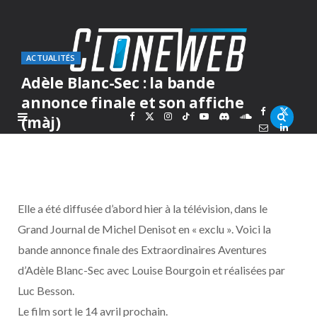
ACTUALITÉS
Adèle Blanc-Sec : la bande
annonce finale et son affiche
F
X
I
T
Y
D
S
(màj)
PAR
MARC
LUNDI 22 MARS 2010
a
(
n
i
o
i
o
c
T
s
k
u
s
u
Elle a été diffusée d’abord hier à la télévision, dans le
e
w
t
T
T
c
n
Grand Journal de Michel Denisot en « exclu ». Voici la
bande annonce finale des Extraordinaires Aventures
b
i
a
o
u
o
d
d’Adèle Blanc-Sec avec Louise Bourgoin et réalisées par
o
t
g
k
b
r
C
Luc Besson.
Le film sort le 14 avril prochain.