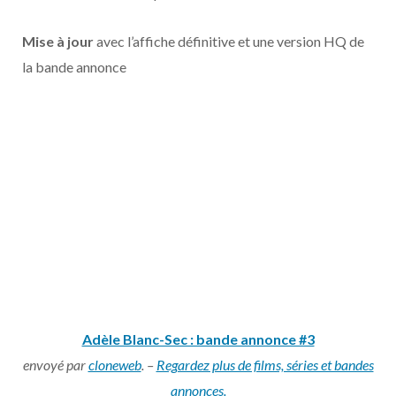
o
t
r
e
d
l
Mise à jour
avec l’affiche définitive et une version HQ de
k
e
a
o
la bande annonce
r
m
u
)
d
Adèle Blanc-Sec : bande annonce #3
envoyé par
cloneweb
. –
Regardez plus de films, séries et bandes
annonces.