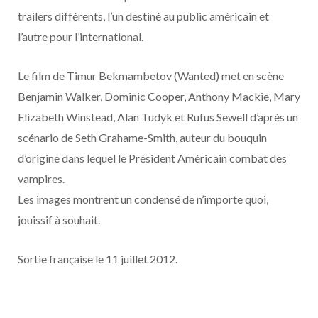
o
t
r
e
d
l
trailers différents, l’un destiné au public américain et
l’autre pour l’international.
k
e
a
o
r
m
u
Le film de Timur Bekmambetov (Wanted) met en scène
Benjamin Walker, Dominic Cooper, Anthony Mackie, Mary
)
d
Elizabeth Winstead, Alan Tudyk et Rufus Sewell d’après un
scénario de Seth Grahame-Smith, auteur du bouquin
d’origine dans lequel le Président Américain combat des
vampires.
Les images montrent un condensé de n’importe quoi,
jouissif à souhait.
Sortie française le 11 juillet 2012.