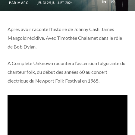
o
t
r
e
d
l
PAR
MARC
JEUDI 25 JUILLET 2024
k
e
a
o
Après avoir raconté l’histoire de Johnny Cash, James
r
m
u
Mangold récidive. Avec Timothée Chalamet dans le rôle
)
d
de Bob Dylan.
A Complete Unknown racontera l’ascension fulgurante du
chanteur folk, du début des années 60 au concert
électrique du Newport Folk Festival en 1965.