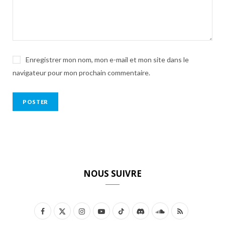
Enregistrer mon nom, mon e-mail et mon site dans le
navigateur pour mon prochain commentaire.
NOUS SUIVRE
F
X
I
Y
T
D
S
R