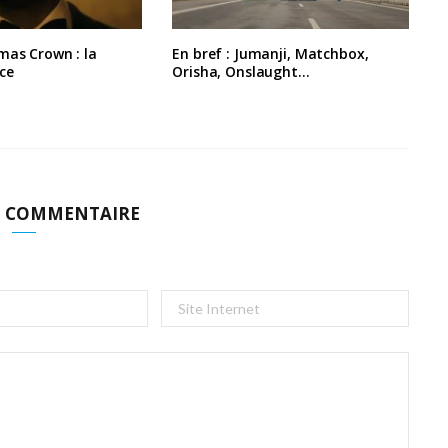
mas Crown : la
En bref : Jumanji, Matchbox,
ce
Orisha, Onslaught…
N COMMENTAIRE