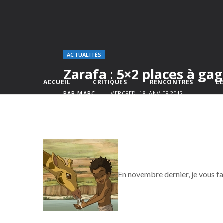
ACTUALITÉS
Zarafa : 5×2 places à ga
ACCUEIL
CRITIQUES
RENCONTRES
L
PAR
MARC
MERCREDI 18 JANVIER 2012
En novembre dernier, je vous fa