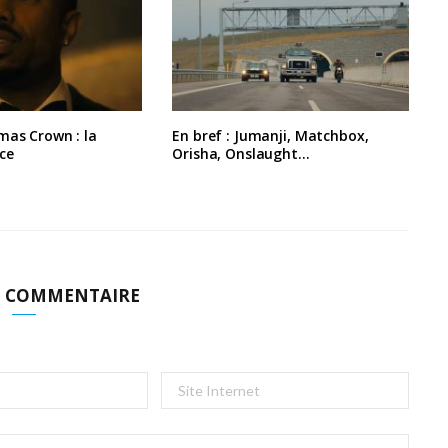
mas Crown : la
En bref : Jumanji, Matchbox,
ce
Orisha, Onslaught…
N COMMENTAIRE