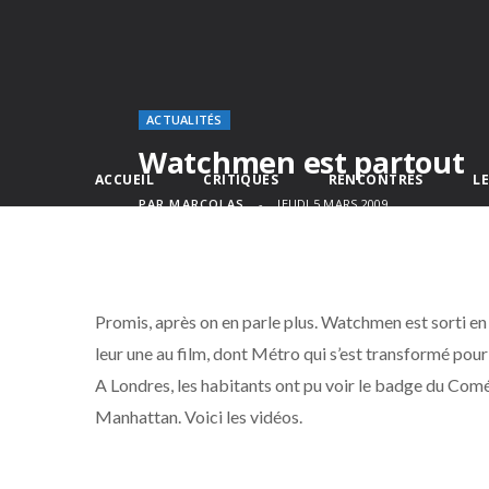
ACTUALITÉS
Watchmen est partout
ACCUEIL
CRITIQUES
RENCONTRES
L
PAR
MARCOLAS
JEUDI 5 MARS 2009
Promis, après on en parle plus. Watchmen est sorti en 
leur une au film, dont Métro qui s’est transformé pou
A Londres, les habitants ont pu voir le badge du Comé
Manhattan. Voici les vidéos.