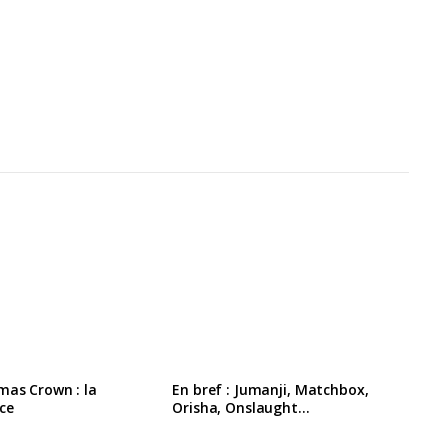
mas Crown : la
En bref : Jumanji, Matchbox,
ce
Orisha, Onslaught…