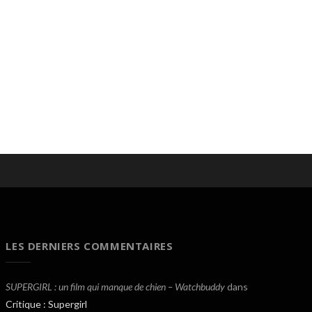
LES DERNIERS COMMENTAIRES
SUPERGIRL : un film qui manque de chien – Watchbuddy
dans
Critique : Supergirl