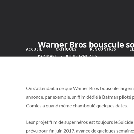
Warner Bros bouscule s
ACCUEIL
CRITIQUES
RENCONTRES
L
PAR
MARC
JEUDI 7 AVRIL 2016
On s’attendait à ce que Warner Bros bouscule largem
annonce, par exemple, un film dédié à Batman piloté par
Comics a quand même chamboulé quelques dates.
Leur projet film de super héros est toujours le Suic
prévu pour fin juin 2017, avance de quelques semaines 