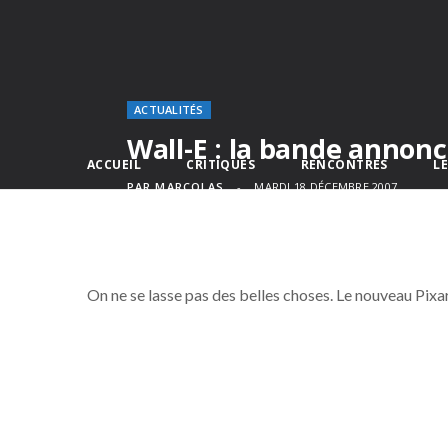
ACTUALITÉS
Wall-E : la bande annon
ACCUEIL
CRITIQUES
RENCONTRES
L
PAR
MARCOLAS
MARDI 18 DÉCEMBRE 2007
On ne se lasse pas des belles choses. Le nouveau Pixar