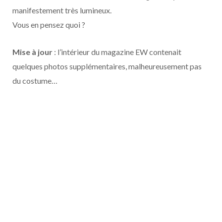
o
t
r
e
d
l
manifestement très lumineux.
Vous en pensez quoi ?
k
e
a
o
r
m
u
Mise à jour
: l’intérieur du magazine EW contenait
quelques photos supplémentaires, malheureusement pas
)
d
du costume…