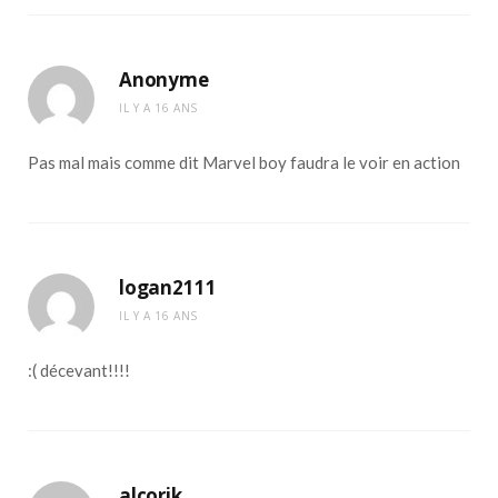
Anonyme
IL Y A 16 ANS
Pas mal mais comme dit Marvel boy faudra le voir en action
logan2111
IL Y A 16 ANS
:( décevant!!!!
alcorik