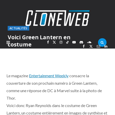
ACTUALITÉS
Voici Green Lantern en
F
X
I
T
Y
D
S
costume
PAR
MARC
VENDREDI 16 JUILLET 2010
a
(
n
i
o
i
o
c
T
s
k
u
s
u
Le magazine
Entertainment Weekly
consacre la
e
w
t
T
T
c
n
couverture de son prochain numéro à Green Lantern,
comme une réponse de DC à Marvel suite à la photo de
b
i
a
o
u
o
d
Thor.
o
t
g
k
b
r
C
Voici donc Ryan Reynolds dans le costume de Green
Lantern, un costume entièrement en images de synthèse et