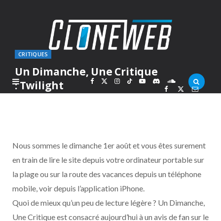
CRITIQUES
Un Dimanche, Une Critique
F
X
I
T
Y
D
S
: Twilight
PAR
ALEX
DIMANCHE 1 AOÛT 2010
a
(
n
i
o
i
o
c
T
s
k
u
s
u
Nous sommes le dimanche 1er août et vous êtes surement
e
w
t
T
T
c
n
en train de lire le site depuis votre ordinateur portable sur
la plage ou sur la route des vacances depuis un téléphone
b
i
a
o
u
o
d
mobile, voir depuis l’application iPhone.
o
t
g
k
b
r
C
Quoi de mieux qu’un peu de lecture légère ? Un Dimanche,
Une Critique est consacré aujourd’hui à un avis de fan sur le