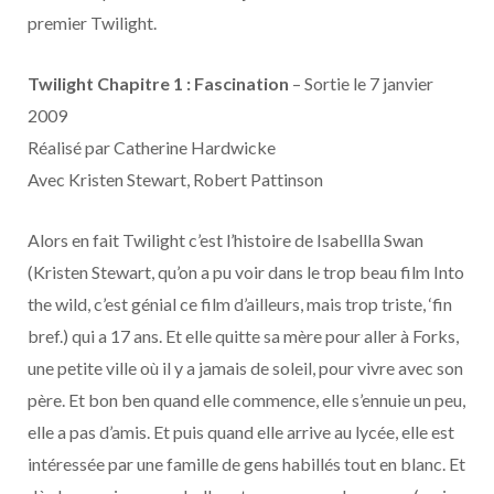
o
t
r
e
d
l
premier Twilight.
k
e
a
o
Twilight Chapitre 1 : Fascination
– Sortie le 7 janvier
r
m
u
2009
Réalisé par Catherine Hardwicke
)
d
Avec Kristen Stewart, Robert Pattinson
Alors en fait Twilight c’est l’histoire de Isabellla Swan
(Kristen Stewart, qu’on a pu voir dans le trop beau film Into
the wild, c’est génial ce film d’ailleurs, mais trop triste, ‘fin
bref.) qui a 17 ans. Et elle quitte sa mère pour aller à Forks,
une petite ville où il y a jamais de soleil, pour vivre avec son
père. Et bon ben quand elle commence, elle s’ennuie un peu,
elle a pas d’amis. Et puis quand elle arrive au lycée, elle est
intéressée par une famille de gens habillés tout en blanc. Et