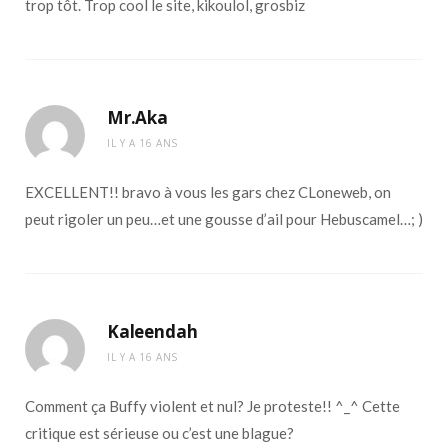
trop tôt. Trop cool le site, kikoulol, grosbiz
Mr.Aka
IL Y A 16 ANS
EXCELLENT!! bravo à vous les gars chez CLoneweb, on
peut rigoler un peu…et une gousse d’ail pour Hebuscamel…; )
Kaleendah
IL Y A 16 ANS
Comment ça Buffy violent et nul? Je proteste!! ^_^ Cette
critique est sérieuse ou c’est une blague?