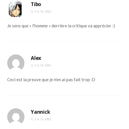
Tibo
IL Y A 16 ANS
Je sens que « l’homme » derrière la critique va apprécier :)
Alex
IL Y A 16 ANS
Ceci est la preuve que je n’en ai pas fait trop :D
Yannick
IL Y A 16 ANS