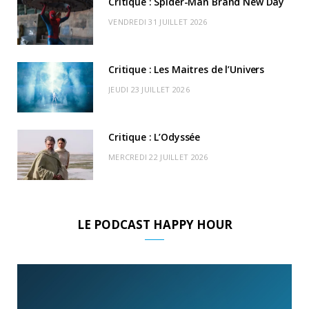
Critique : Spider-Man Brand New Day
r
m
u
VENDREDI 31 JUILLET 2026
)
d
Critique : Les Maitres de l’Univers
JEUDI 23 JUILLET 2026
Critique : L’Odyssée
MERCREDI 22 JUILLET 2026
LE PODCAST HAPPY HOUR