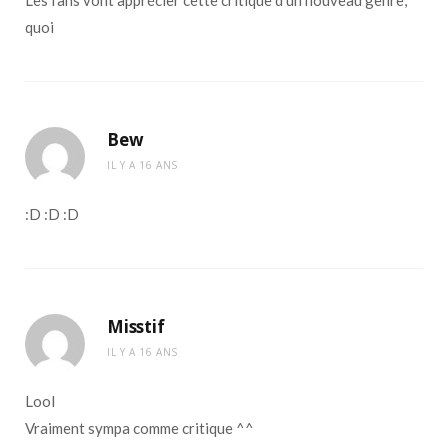
Les fans vont apprécier cette critique d’un nouveau genre,
quoi
Bew
IL Y A 16 ANS
:D :D :D
Misstif
IL Y A 16 ANS
Lool
Vraiment sympa comme critique ^^