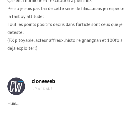
Ça sent l’hormone et l’excitation a plein nez.
Perso je suis pas fan de cette série de film…..mais je respecte
la fanboy attitude!
Tout les points positifs décris dans l’article sont ceux que je
deteste!
(FX pitoyable, acteur affreux, histoire gnangnan et 100fois
deja exploiter!)
cloneweb
IL Y A 16 ANS
Hum…