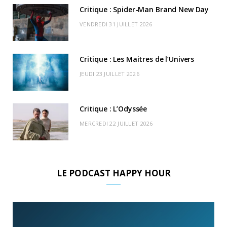
k
e
a
o
Critique : Spider-Man Brand New Day
r
m
u
VENDREDI 31 JUILLET 2026
)
d
Critique : Les Maitres de l’Univers
JEUDI 23 JUILLET 2026
Critique : L’Odyssée
MERCREDI 22 JUILLET 2026
LE PODCAST HAPPY HOUR