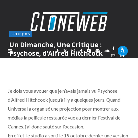
CRITIQUES
Un Dimanche, Une Critique :
F
X
I
T
Y
D
S
Psychose, d’Alfred Hitchcock
PAR
MARC
DIMANCHE 24 OCTOBRE 2010
a
(
n
i
o
i
o
c
T
s
k
u
s
u
Je dois vous avouer que je n’avais jamais vu Psychose
e
w
t
T
T
c
n
d’Alfred Hitchcock jusqu’à il y a quelques jours. Quand
Universal a organisé une projection pour montrer aux
b
i
a
o
u
o
d
médias la pellicule restaurée vue au dernier Festival de
o
t
g
k
b
r
C
Cannes, j’ai donc sauté sur l’occasion.
En effet, le studio a sorti le 19 octobre dernier une version