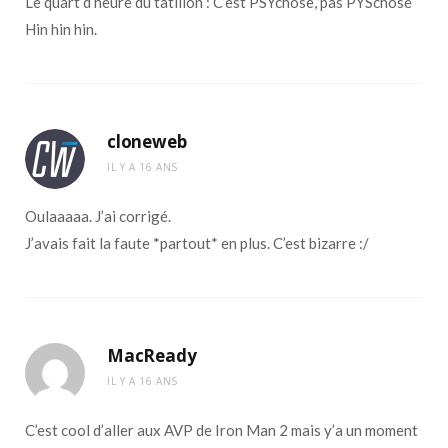
Le quart d’heure du tatillon : C’est PSYchose, pas PYSchose
Hin hin hin.
cloneweb
IL Y A 16 ANS
Oulaaaaa. J’ai corrigé.
J’avais fait la faute *partout* en plus. C’est bizarre :/
MacReady
IL Y A 16 ANS
C’est cool d’aller aux AVP de Iron Man 2 mais y’a un moment