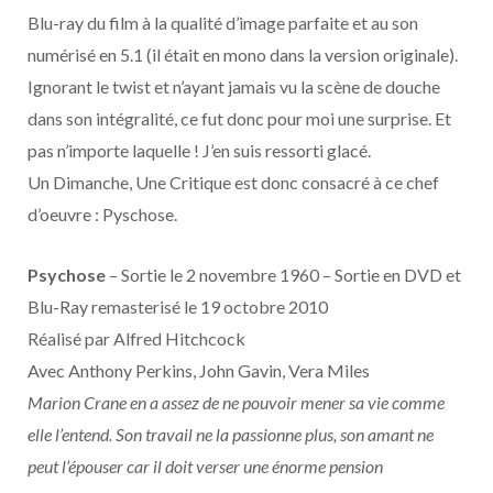
o
t
r
e
d
l
Blu-ray du film à la qualité d’image parfaite et au son
numérisé en 5.1 (il était en mono dans la version originale).
k
e
a
o
Ignorant le twist et n’ayant jamais vu la scène de douche
r
m
u
dans son intégralité, ce fut donc pour moi une surprise. Et
pas n’importe laquelle ! J’en suis ressorti glacé.
)
d
Un Dimanche, Une Critique est donc consacré à ce chef
d’oeuvre : Pyschose.
Psychose
– Sortie le 2 novembre 1960 – Sortie en DVD et
Blu-Ray remasterisé le 19 octobre 2010
Réalisé par Alfred Hitchcock
Avec Anthony Perkins, John Gavin, Vera Miles
Marion Crane en a assez de ne pouvoir mener sa vie comme
elle l’entend. Son travail ne la passionne plus, son amant ne
peut l’épouser car il doit verser une énorme pension