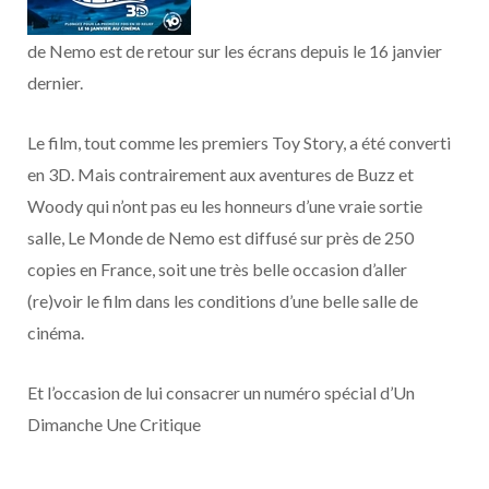
o
t
r
e
d
l
de Nemo est de retour sur les écrans depuis le 16 janvier
k
e
a
o
dernier.
r
m
u
Le film, tout comme les premiers Toy Story, a été converti
)
d
en 3D. Mais contrairement aux aventures de Buzz et
Woody qui n’ont pas eu les honneurs d’une vraie sortie
salle, Le Monde de Nemo est diffusé sur près de 250
copies en France, soit une très belle occasion d’aller
(re)voir le film dans les conditions d’une belle salle de
cinéma.
Et l’occasion de lui consacrer un numéro spécial d’Un
Dimanche Une Critique