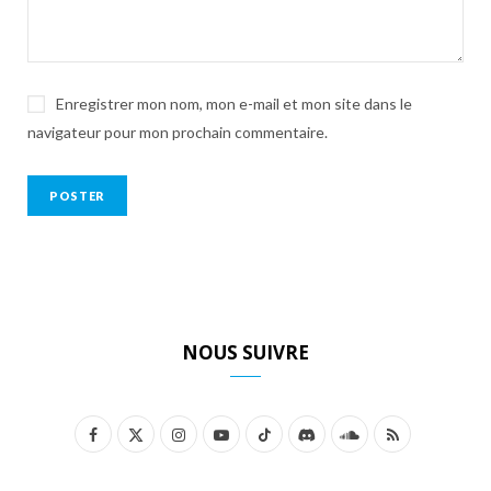
Enregistrer mon nom, mon e-mail et mon site dans le
navigateur pour mon prochain commentaire.
NOUS SUIVRE
F
X
I
Y
T
D
S
R
a
(
n
o
i
i
o
S