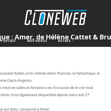
ue : Amer, de Hélène Cattet & Bru
E PODCAST
NOS VIDÉOS
AUTRES
 souvent italien, à mi-chemin entre l’horreur, le fantastique, le
comme Dario Argento.
s mois en salles et Arkaron a eu l’occasion de le voir tout
drier, il est également disponible depuis mercredi 27
our est donc consacrée à Amer.