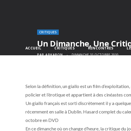
CRITIQUES
Un Dimanche, Une Critiq
ACCUEIL
CRITIQUES
RENCONTRES
L
PAR
ARKARON
DIMANCHE 31 OCTOBRE 2010
Selon la définition, un giallo est un film d’exploitation,
policier et l’érotique et appartient à des cinéastes 
Un giallo français est sorti discrètement il y a quelque
récemment en salle à Dublin. Hasard complet du calen
octobre en DVD
En ce dimanche où on change d’heure, la critique du j