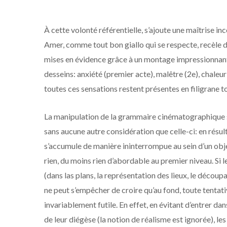
À cette volonté référentielle, s’ajoute une maîtrise in
Amer, comme tout bon giallo qui se respecte, recèle 
mises en évidence grâce à un montage impressionnant et
desseins: anxiété (premier acte), malêtre (2e), chaleu
toutes ces sensations restent présentes en filigrane t
La manipulation de la grammaire cinématographique se
sans aucune autre considération que celle-ci: en résu
s’accumule de manière ininterrompue au sein d’un obje
rien, du moins rien d’abordable au premier niveau. Si
(dans las plans, la représentation des lieux, le déco
ne peut s’empêcher de croire qu’au fond, toute tentati
invariablement futile. En effet, en évitant d’entrer da
de leur diégèse (la notion de réalisme est ignorée), le