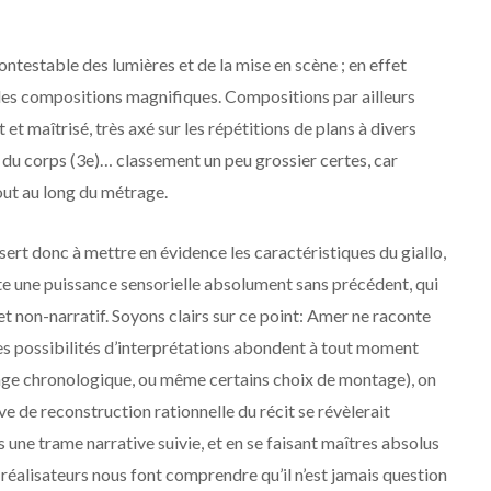
contestable des lumières et de la mise en scène ; en effet
des compositions magnifiques. Compositions par ailleurs
 maîtrisé, très axé sur les répétitions de plans à divers
r du corps (3e)… classement un peu grossier certes, car
out au long du métrage.
rt donc à mettre en évidence les caractéristiques du giallo,
lte une puissance sensorielle absolument sans précédent, qui
t non-narratif. Soyons clairs sur ce point: Amer ne raconte
 les possibilités d’interprétations abondent à tout moment
upage chronologique, ou même certains choix de montage), on
ve de reconstruction rationnelle du récit se révèlerait
ns une trame narrative suivie, et en se faisant maîtres absolus
s réalisateurs nous font comprendre qu’il n’est jamais question