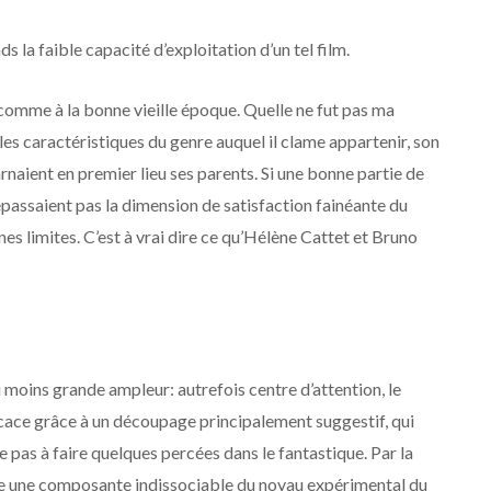
 la faible capacité d’exploitation d’un tel film.
omme à la bonne vieille époque. Quelle ne fut pas ma
ales caractéristiques du genre auquel il clame appartenir, son
arnaient en premier lieu ses parents. Si une bonne partie de
épassaient pas la dimension de satisfaction fainéante du
nes limites. C’est à vrai dire ce qu’Hélène Cattet et Bruno
u moins grande ampleur: autrefois centre d’attention, le
ficace grâce à un découpage principalement suggestif, qui
e pas à faire quelques percées dans le fantastique. Par la
este une composante indissociable du noyau expérimental du