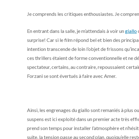
Je comprends les critiques enthousiastes. Je comprends
En entrant dans la salle, je m’attendais à voir un
giallo
c
surprise! Car si le film répond bel et bien des princip
intention transcende de loin l’objet de frissons qu’inc
ces thrillers étaient de forme conventionnelle et ne d
spectateur, certains, au contraire, repoussaient certai
Forzani se sont évertués à faire avec Amer.
Ainsi, les engrenages du giallo sont remaniés à plus o
suspens est ici exploité dans un premier acte très ef
prend son temps pour installer l’atmosphère et n’hésit
suite, la tension passe au second plan, quoiqu’elle r