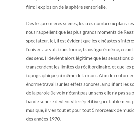
film: l’explosion de la sphère sensorielle.
Dès les premières scènes, les très nombreux plans res
nous rappellent que les plus grands moments de Reazi
spectateur. Ici, il est évident que les cinéastes s’int
l’univers se voit transformé, transfiguré même, en un li
des sens. Il devient alors légitime que les sensations d
transcendent les limites du récit ordinaire, et que les 
topographique, ni même de la mort. Afin de renforcer l’
énorme travail sur les effets sonores, amplifiant les s
de la parole (le voix n’étant pas un sens elle n’a pas sa 
bande sonore devient vite répétitive, probablement 
musique, il y en tout et pour tout 5 morceaux de musi
des années 1970.