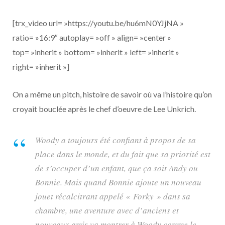
[trx_video url= »https://youtu.be/hu6mN0YJjNA »
ratio= »16:9″ autoplay= »off » align= »center »
top= »inherit » bottom= »inherit » left= »inherit »
right= »inherit »]
On a même un pitch, histoire de savoir où va l’histoire qu’on
croyait bouclée après le chef d’oeuvre de Lee Unkrich.
Woody a toujours été confiant à propos de sa
place dans le monde, et du fait que sa priorité est
de s’occuper d’un enfant, que ça soit Andy ou
Bonnie. Mais quand Bonnie ajoute un nouveau
jouet récalcitrant appelé « Forky » dans sa
chambre, une aventure avec d’anciens et
nouveaux amis va montrer à Woody comme le