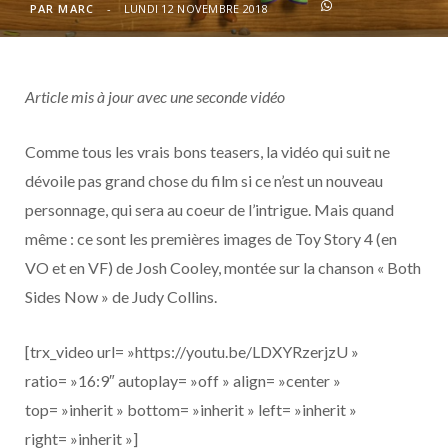
o
t
r
e
d
l
PAR
MARC
LUNDI 12 NOVEMBRE 2018
k
e
a
o
Article mis à jour avec une seconde vidéo
r
m
u
)
d
Comme tous les vrais bons teasers, la vidéo qui suit ne
dévoile pas grand chose du film si ce n’est un nouveau
personnage, qui sera au coeur de l’intrigue. Mais quand
même : ce sont les premières images de Toy Story 4 (en
VO et en VF) de Josh Cooley, montée sur la chanson « Both
Sides Now » de Judy Collins.
[trx_video url= »https://youtu.be/LDXYRzerjzU »
ratio= »16:9″ autoplay= »off » align= »center »
top= »inherit » bottom= »inherit » left= »inherit »
right= »inherit »]