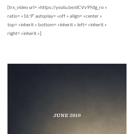
[trx_video url= »https://youtu.be/dCVv9Ydg_ro »
ratio= »16:9″ autoplay= »off » align= »center »
top= »inherit » bottom= »inherit » left= »inherit »
right= »inherit »]