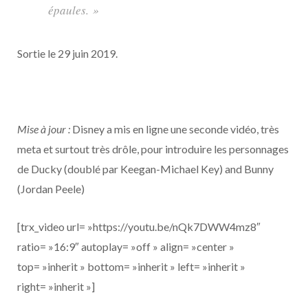
épaules. »
Sortie le 29 juin 2019.
Mise à jour :
Disney a mis en ligne une seconde vidéo, très
meta et surtout très drôle, pour introduire les personnages
de Ducky (doublé par Keegan-Michael Key) and Bunny
(Jordan Peele)
[trx_video url= »https://youtu.be/nQk7DWW4mz8″
ratio= »16:9″ autoplay= »off » align= »center »
top= »inherit » bottom= »inherit » left= »inherit »
right= »inherit »]