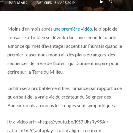
o
t
r
e
d
l
PAR
MARC
MERCREDI 6 MARS 2019
k
e
a
o
Moins d’un mois après
une première vidéo
, le biopic de
r
m
u
consacré à Tolkien se dévoile dans une seconde bande-
)
d
annonce qui met d’avantage l’accent sur l’humain quand le
premier teaser nous montrait des plans étrangers, des
séquences de la vie de l’auteur qui l’auraient inspiré pour
écrire sur la Terre du Milieu.
Le film sera probablement très romancé par rapport à ce
qu’on sait de la vraie vie du créateur du Seigneur des
Anneaux mais au moins les images sont sympathiques.
[trx_video url= »https://youtu.be/K57UhsRy95A »
ratio= »16:9″ autoplay= »off » align= »center »