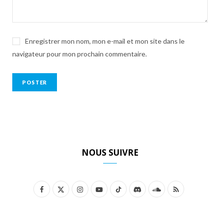
Enregistrer mon nom, mon e-mail et mon site dans le
navigateur pour mon prochain commentaire.
NOUS SUIVRE
F
X
I
Y
T
D
S
R
a
(
n
o
i
i
o
S