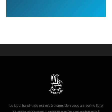
Le label handmade est mis à disposition sous un régime libre
de droits et d’usage. Il atteste que l’œuvre sur laquelle il