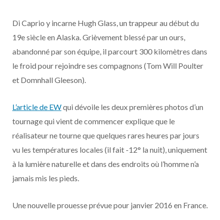
o
t
r
e
d
l
Di Caprio y incarne Hugh Glass, un trappeur au début du
k
e
a
o
19e siècle en Alaska. Grièvement blessé par un ours,
r
m
u
abandonné par son équipe, il parcourt 300 kilomètres dans
le froid pour rejoindre ses compagnons (Tom Will Poulter
)
d
et Domnhall Gleeson).
L’article de EW
qui dévoile les deux premières photos d’un
tournage qui vient de commencer explique que le
réalisateur ne tourne que quelques rares heures par jours
vu les températures locales (il fait -12° la nuit), uniquement
à la lumière naturelle et dans des endroits où l’homme n’a
jamais mis les pieds.
Une nouvelle prouesse prévue pour janvier 2016 en France.