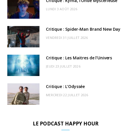
Critique : Kyma, l’Onde Mystérieuse
o
t
g
b
k
r
C
LUNDI 3 AOÛT 2026
o
t
r
e
d
l
k
e
a
o
Critique : Spider-Man Brand New Day
r
m
u
VENDREDI 31 JUILLET 2026
)
d
Critique : Les Maitres de l’Univers
JEUDI 23 JUILLET 2026
Critique : L’Odyssée
MERCREDI 22 JUILLET 2026
LE PODCAST HAPPY HOUR