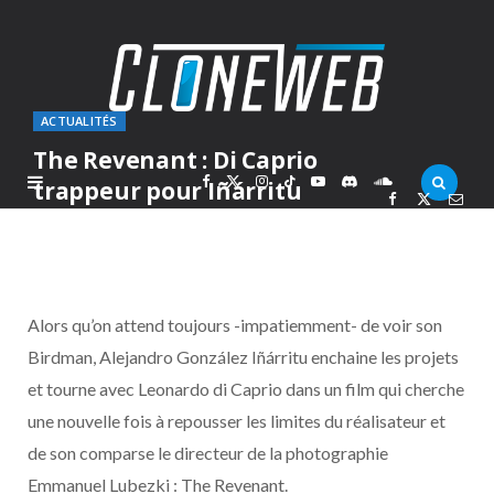
ACTUALITÉS
The Revenant : Di Caprio
F
X
I
T
Y
D
S
trappeur pour Iñárritu
PAR
MARC
MERCREDI 21 JANVIER 2015
a
(
n
i
o
i
o
c
T
s
k
u
s
u
Alors qu’on attend toujours -impatiemment- de voir son
e
w
t
T
T
c
n
Birdman, Alejandro González Iñárritu enchaine les projets
et tourne avec Leonardo di Caprio dans un film qui cherche
b
i
a
o
u
o
d
une nouvelle fois à repousser les limites du réalisateur et
o
t
g
k
b
r
C
de son comparse le directeur de la photographie
Emmanuel Lubezki : The Revenant.