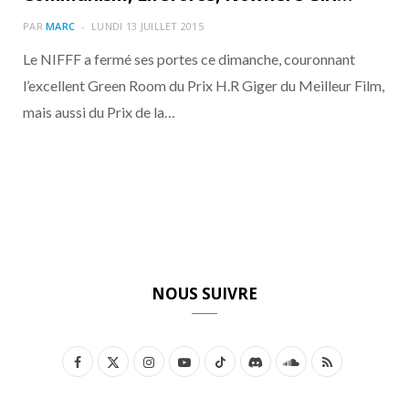
o
t
r
e
d
l
PAR
MARC
LUNDI 13 JUILLET 2015
k
e
a
o
Le NIFFF a fermé ses portes ce dimanche, couronnant
l’excellent Green Room du Prix H.R Giger du Meilleur Film,
r
m
u
mais aussi du Prix de la…
)
d
NOUS SUIVRE
F
X
I
Y
T
D
S
R
a
(
n
o
i
i
o
S