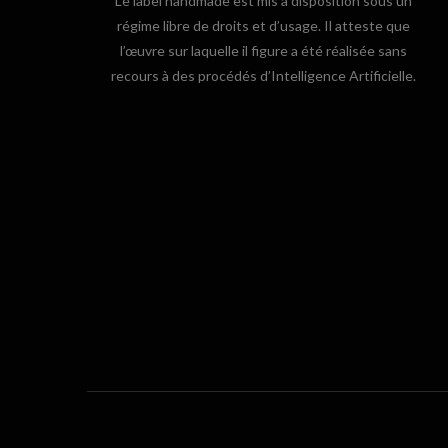
Le label handmade est mis à disposition sous un
régime libre de droits et d’usage. Il atteste que
l’œuvre sur laquelle il figure a été réalisée sans
recours à des procédés d’Intelligence Artificielle.