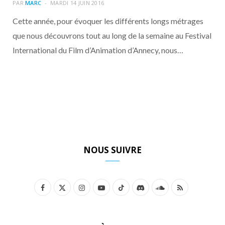
o
t
r
e
d
l
PAR
MARC
MARDI 14 JUIN 2016
Cette année, pour évoquer les différents longs métrages
k
e
a
o
que nous découvrons tout au long de la semaine au Festival
International du Film d’Animation d’Annecy, nous…
r
m
u
)
d
NOUS SUIVRE
F
X
I
Y
T
D
S
R
a
(
n
o
i
i
o
S
c
T
s
u
k
s
u
S