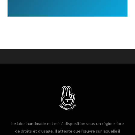
Le label handmade est mis à disposition sous un régime libre
de droits et d’usage. Il atteste que l’œuvre sur laquelle il