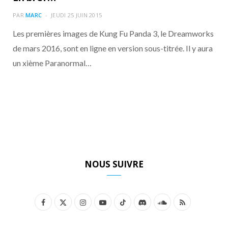
o
t
r
e
d
l
PAR
MARC
JEUDI 25 JUIN 2015
k
e
a
o
Les premières images de Kung Fu Panda 3, le Dreamworks
de mars 2016, sont en ligne en version sous-titrée. Il y aura
r
m
u
un xième Paranormal…
)
d
NOUS SUIVRE
F
X
I
Y
T
D
S
R
a
(
n
o
i
i
o
S